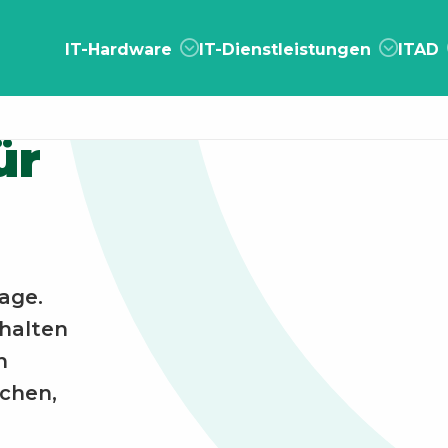
IT-Hardware
IT-Dienstleistungen
ITAD
ür
age.
rhalten
n
chen,