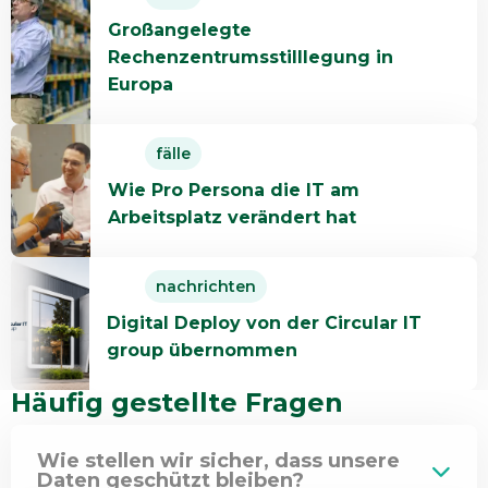
more
Großangelegte
about
Rechenzentrumsstilllegung in
Großangelegte
Europa
Rechenzentrumsstilllegung
in
Read
Europa
fälle
more
Wie Pro Persona die IT am
about
Arbeitsplatz verändert hat
Wie
Pro
Read
Persona
nachrichten
more
die
Digital Deploy von der Circular IT
about
IT
group übernommen
Digital
am
Deploy
Arbeitsplatz
Häufig gestellte Fragen
von
verändert
der
hat
Wie stellen wir sicher, dass unsere
Circular
Daten geschützt bleiben?
IT