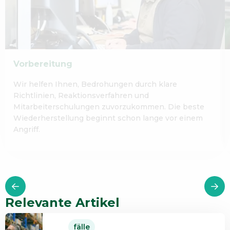
Vorbereitung
Wir helfen Ihnen, Bedrohungen durch klare
Richtlinien, Reaktionsverfahren und
Mitarbeiterschulungen zuvorzukommen. Die beste
Wiederherstellung beginnt schon lange vor einem
Angriff.
Relevante Artikel
Read
fälle