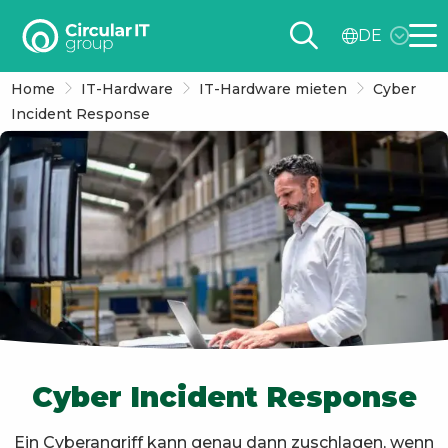
Circular
DE
IT
Me
group
Home
IT-Hardware
IT-Hardware mieten
Cyber
–
Incident Response
DE
Cyber Incident Response
Ein Cyberangriff kann genau dann zuschlagen, wenn