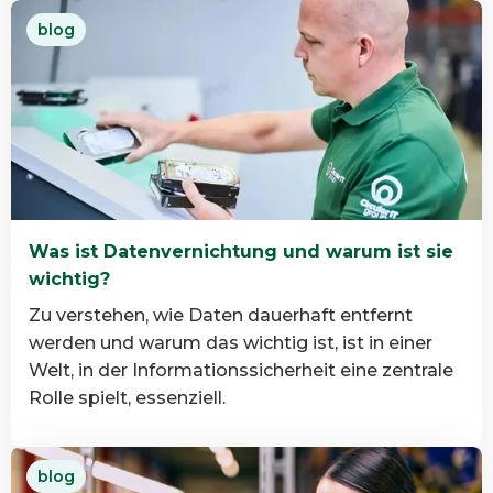
Read
blog
more
about
Warum
B
Corp
bei
der
IT-
Was ist Datenvernichtung und warum ist sie
Asset-
wichtig?
Entsorgung
wichtig
Zu verstehen, wie Daten dauerhaft entfernt
ist
werden und warum das wichtig ist, ist in einer
Welt, in der Informationssicherheit eine zentrale
Rolle spielt, essenziell.
Read
blog
more