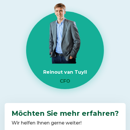
Read
more
about
RAM-
Knappheit
2026:
Was
das
für
die
Reinout van Tuyll
IT-
Infrastruktur
CFO
von
Unternehmen
bedeutet
Möchten Sie mehr erfahren?
Wir helfen Ihnen gerne weiter!