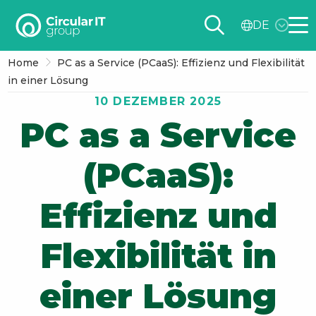
Circular
DE
IT
Me
group
Home
PC as a Service (PCaaS): Effizienz und Flexibilität
–
in einer Lösung
DE
10 DEZEMBER 2025
PC as a Service
(PCaaS):
Effizienz und
Flexibilität in
einer Lösung