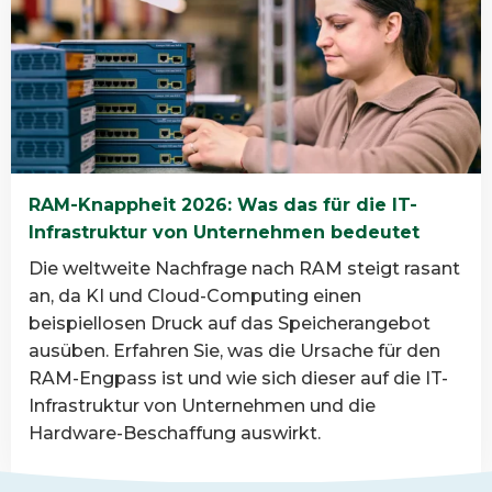
about
Was
ist
Datenvernichtung
und
warum
ist
RAM-Knappheit 2026: Was das für die IT-
sie
Infrastruktur von Unternehmen bedeutet
wichtig?
Die weltweite Nachfrage nach RAM steigt rasant
an, da KI und Cloud-Computing einen
beispiellosen Druck auf das Speicherangebot
ausüben. Erfahren Sie, was die Ursache für den
RAM-Engpass ist und wie sich dieser auf die IT-
Infrastruktur von Unternehmen und die
Hardware-Beschaffung auswirkt.