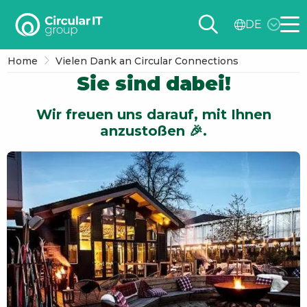
Circular
DE
IT
Me
group
Home
Vielen Dank an Circular Connections
–
Sie sind dabei!
DE
Wir freuen uns darauf, mit Ihnen
anzustoßen 🎉.