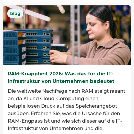
Read
blog
more
about
Was
ist
Datenvernichtung
und
warum
ist
RAM-Knappheit 2026: Was das für die IT-
sie
Infrastruktur von Unternehmen bedeutet
wichtig?
Die weltweite Nachfrage nach RAM steigt rasant
an, da KI und Cloud-Computing einen
beispiellosen Druck auf das Speicherangebot
ausüben. Erfahren Sie, was die Ursache für den
RAM-Engpass ist und wie sich dieser auf die IT-
Infrastruktur von Unternehmen und die