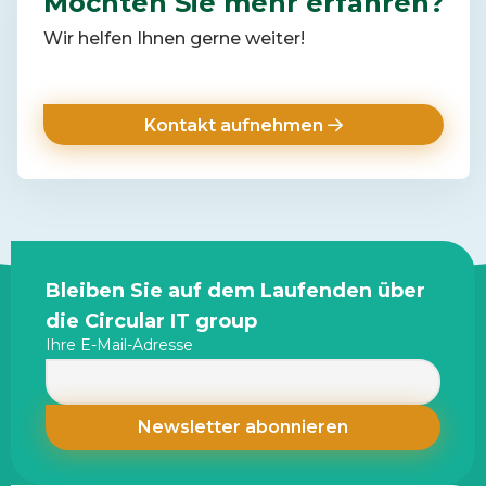
Möchten Sie mehr erfahren?
Wir helfen Ihnen gerne weiter!
Kontakt aufnehmen
Site
Bleiben Sie auf dem Laufenden über
footer
die Circular IT group
Ihre E-Mail-Adresse