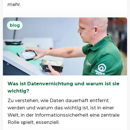
mehr.
Read
blog
more
about
Warum
B
Corp
bei
der
IT-
Was ist Datenvernichtung und warum ist sie
Asset-
wichtig?
Entsorgung
wichtig
Zu verstehen, wie Daten dauerhaft entfernt
ist
werden und warum das wichtig ist, ist in einer
Welt, in der Informationssicherheit eine zentrale
Rolle spielt, essenziell.