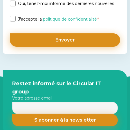
Oui, tenez-moi informé des dernières nouvelles
Bulletin
Politique
J'accepte la
politique de confidentialité
*
de
confidentialité
*
Site
Restez informé sur le Circular IT
footer
group
Votre adresse email