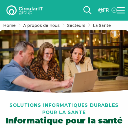
Circular
FR
IT
Me
group
Home
A propos de nous
Secteurs
La Santé
–
FR
SOLUTIONS INFORMATIQUES DURABLES
POUR LA SANTÉ
Informatique pour la santé