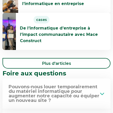
l’informatique en entreprise
Comment
centres
Pro
de
En
Persona
données
cases
savoir
a
européens
De l’informatique d’entreprise à
plus
transformé
l’impact communautaire avec Mace
De
l’informatique
Construct
l’informatique
en
d’entreprise
entreprise
à
l’impact
Plus d'articles
communautaire
Foire aux questions
avec
Mace
Construct
Pouvons-nous louer temporairement
du matériel informatique pour
augmenter notre capacité ou équiper
un nouveau site ?