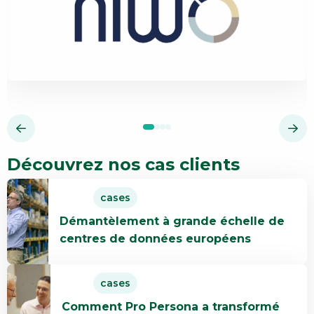
Découvrez nos cas clients
En
cases
savoir
Démantèlement à grande échelle de
plus
centres de données européens
Démantèlement
à
En
grande
cases
savoir
échelle
Comment Pro Persona a transformé
plus
de