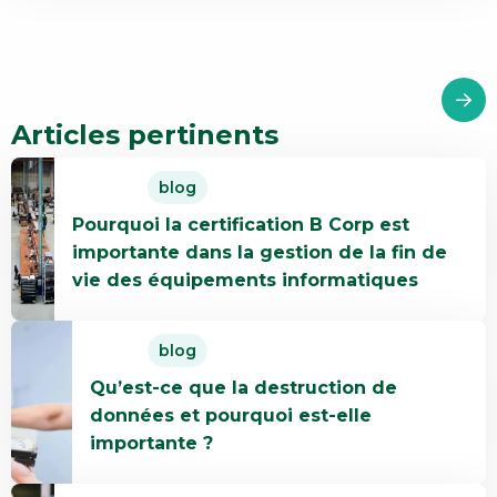
Articles pertinents
En
blog
savoir
Pourquoi la certification B Corp est
plus
importante dans la gestion de la fin de
Pourquoi
vie des équipements informatiques
la
certification
En
B
blog
savoir
Corp
Qu’est-ce que la destruction de
plus
est
données et pourquoi est-elle
Qu’est-
importante
importante ?
ce
dans
que
la
En