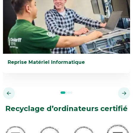
Reprise Matériel Informatique
En
savoir
plus
Reprise
Matériel
Recyclage d’ordinateurs certifié
Informatique