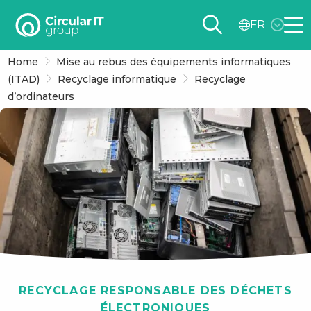
Circular
FR
IT
Me
group
Home
Mise au rebus des équipements informatiques
–
(ITAD)
Recyclage informatique
Recyclage
FR
d’ordinateurs
RECYCLAGE RESPONSABLE DES DÉCHETS
ÉLECTRONIQUES