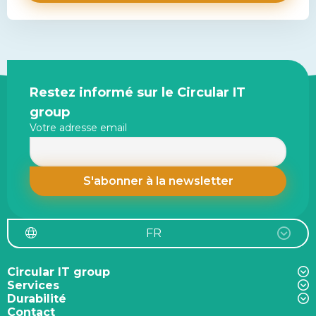
Site
Restez informé sur le Circular IT
footer
group
Votre adresse email
FR
Circular IT group
Services
Durabilité
Contact