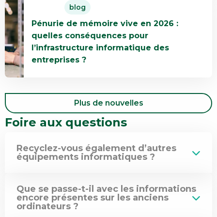
la
gestion
blog
savoir
destruction
de
Pénurie de mémoire vive en 2026 :
plus
de
la
quelles conséquences pour
Pénurie
données
fin
l’infrastructure informatique des
de
et
de
entreprises ?
mémoire
pourquoi
vie
vive
est-
des
en
elle
équipements
2026
importante
informatiques
Plus de nouvelles
:
?
Foire aux questions
quelles
conséquences
pour
Recyclez-vous également d’autres
équipements informatiques ?
l’infrastructure
informatique
des
Que se passe-t-il avec les informations
entreprises
encore présentes sur les anciens
?
ordinateurs ?