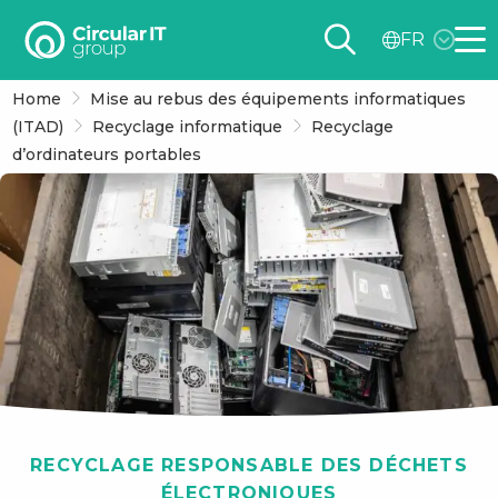
Circular
FR
IT
Me
group
Home
Mise au rebus des équipements informatiques
–
(ITAD)
Recyclage informatique
Recyclage
FR
d’ordinateurs portables
RECYCLAGE RESPONSABLE DES DÉCHETS
ÉLECTRONIQUES