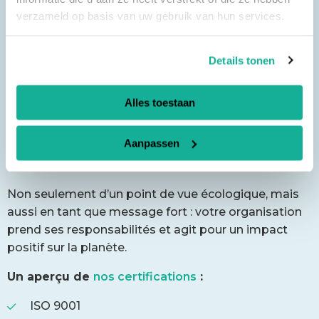
verzameld op basis van uw gebruik van hun services.
Details tonen
Nos certifications
Chaque ordinateur portable recyclé signifie moins
Alles toestaan
de déchets électroniques et moins de gaspillage de
ressources précieuses. En contribuant activement à
Aanpassen
une économie circulaire, votre entreprise participe à
la construction d’un monde plus durable.
Non seulement d’un point de vue écologique, mais
aussi en tant que message fort : votre organisation
prend ses responsabilités et agit pour un impact
positif sur la planète.
Un aperçu de
nos certifications
:
ISO 9001