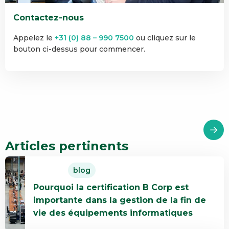
Contactez-nous
Appelez le
+31 (0) 88 – 990 7500
ou cliquez sur le
bouton ci-dessus pour commencer.
Articles pertinents
En
blog
savoir
Pourquoi la certification B Corp est
plus
importante dans la gestion de la fin de
Pourquoi
vie des équipements informatiques
la
certification