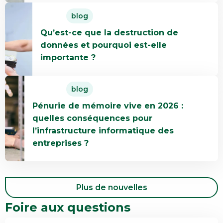
En
B
blog
savoir
Corp
Qu’est-ce que la destruction de
plus
est
données et pourquoi est-elle
Qu’est-
importante
importante ?
ce
dans
que
la
En
la
gestion
blog
savoir
destruction
de
Pénurie de mémoire vive en 2026 :
plus
de
la
quelles conséquences pour
Pénurie
données
fin
l’infrastructure informatique des
de
et
de
entreprises ?
mémoire
pourquoi
vie
vive
est-
des
en
elle
équipements
2026
importante
informatiques
Plus de nouvelles
:
?
Foire aux questions
quelles
conséquences