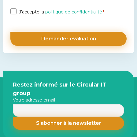
Privacy
J'accepte la
politique de confidentialité
*
*
Site
Restez informé sur le Circular IT
footer
group
Votre adresse email