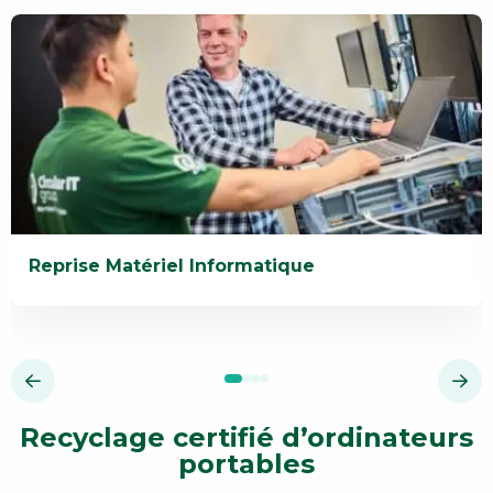
Reprise Matériel Informatique
En
savoir
plus
Reprise
Matériel
Recyclage certifié d’ordinateurs
Informatique
portables