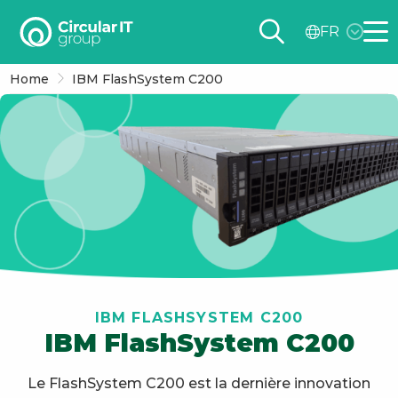
Circular
FR
IT
Me
group
Home
IBM FlashSystem C200
–
FR
IBM FLASHSYSTEM C200
IBM FlashSystem C200
Le FlashSystem C200 est la dernière innovation