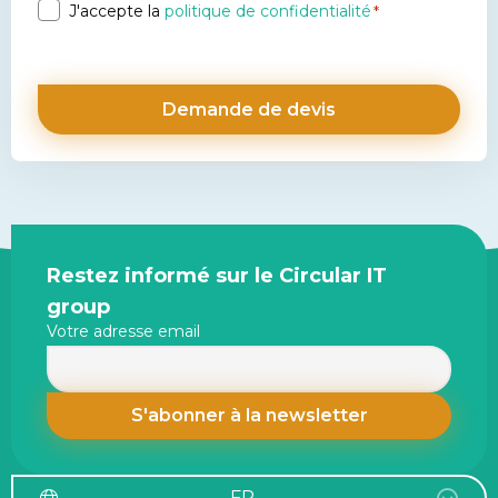
Privacy
J'accepte la
politique de confidentialité
*
*
Site
Restez informé sur le Circular IT
footer
group
Votre adresse email
FR