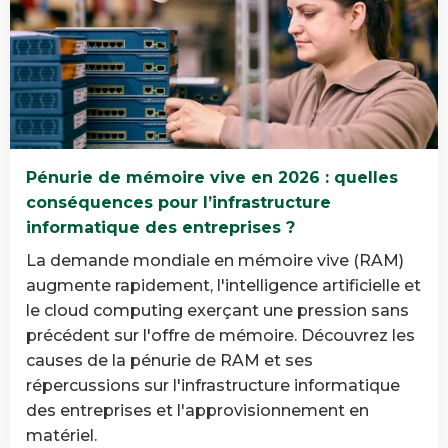
des
plus
équipements
Qu’est-
informatiques
ce
que
la
destruction
de
Pénurie de mémoire vive en 2026 : quelles
données
conséquences pour l’infrastructure
et
informatique des entreprises ?
pourquoi
est-
La demande mondiale en mémoire vive (RAM)
elle
augmente rapidement, l'intelligence artificielle et
importante
le cloud computing exerçant une pression sans
?
précédent sur l'offre de mémoire. Découvrez les
causes de la pénurie de RAM et ses
répercussions sur l'infrastructure informatique
des entreprises et l'approvisionnement en
matériel.