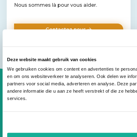
Nous sommes là pour vous aider.
?
Contactez‑nous
Deze website maakt gebruik van cookies
We gebruiken cookies om content en advertenties te personal
Site
Restez informé sur le Circular IT
en om ons websiteverkeer te analyseren. Ook delen we infor
footer
partners voor social media, adverteren en analyse. Deze p
group
andere informatie die u aan ze heeft verstrekt of die ze he
Votre adresse email
services.