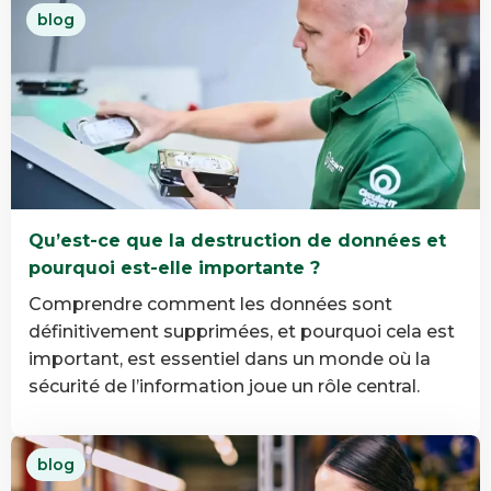
En
blog
savoir
plus
Pourquoi
la
certification
B
Corp
est
Qu’est-ce que la destruction de données et
importante
pourquoi est-elle importante ?
dans
la
Comprendre comment les données sont
gestion
définitivement supprimées, et pourquoi cela est
de
important, est essentiel dans un monde où la
la
sécurité de l’information joue un rôle central.
fin
de
En
blog
vie
savoir