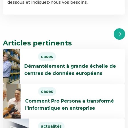
dessous et indiquez-nous vos besoins.
Articles pertinents
En
cases
savoir
Démantèlement à grande échelle de
plus
centres de données européens
Démantèlement
à
En
grande
cases
savoir
échelle
Comment Pro Persona a transformé
plus
de
l’informatique en entreprise
Comment
centres
Pro
de
En
Persona
données
actualités