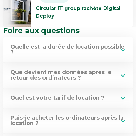
savoir
a
européens
Circular IT group rachète Digital
plus
transformé
Deploy
Circular
l’informatique
IT
en
Foire aux questions
group
entreprise
rachète
Quelle est la durée de location possible
Digital
?
Deploy
Que devient mes données après le
retour des ordinateurs ?
Quel est votre tarif de location ?
Puis-je acheter les ordinateurs après la
location ?