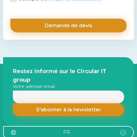
*
Site
Restez informé sur le Circular IT
footer
group
Votre adresse email
FR