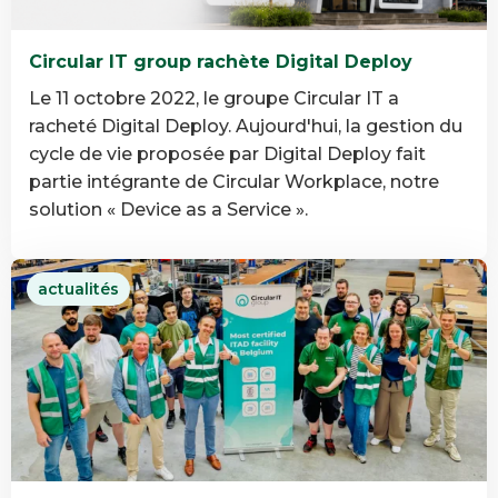
Circular IT group rachète Digital Deploy
Le 11 octobre 2022, le groupe Circular IT a
racheté Digital Deploy. Aujourd'hui, la gestion du
cycle de vie proposée par Digital Deploy fait
partie intégrante de Circular Workplace, notre
solution « Device as a Service ».
En
actualités
savoir
plus
Circular
IT
group
rachète
Digital
Deploy