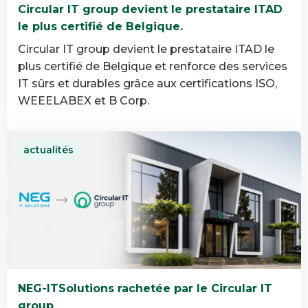
Circular IT group devient le prestataire ITAD
le plus certifié de Belgique.
Circular IT group devient le prestataire ITAD le
plus certifié de Belgique et renforce des services
IT sûrs et durables grâce aux certifications ISO,
WEEELABEX et B Corp.
En
actualités
savoir
plus
Circular
IT
group
devient
le
prestataire
NEG-ITSolutions rachetée par le Circular IT
ITAD
group