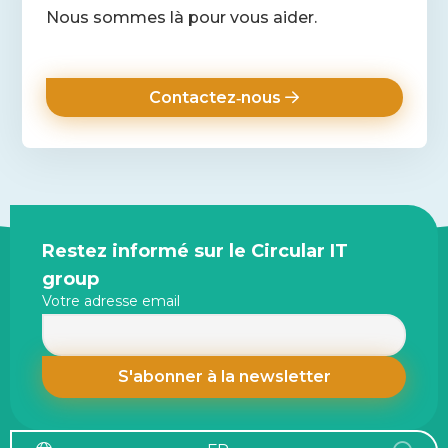
Nous sommes là pour vous aider.
Contactez‑nous
Site
Restez informé sur le Circular IT
footer
group
Votre adresse email