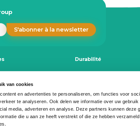
group
es
Durabilité
Rapport d’impact CSRD
as a Service
CO₂ Rapport de perform
ik van cookies
 du cycle de vie
Notre politique ESG
ontent en advertenties te personaliseren, om functies voor soci
n
Certifications et licenses
erkeer te analyseren. Ook delen we informatie over uw gebruik 
r
Calculateur d’impact
cial media, adverteren en analyse. Deze partners kunnen deze
ormatie die u aan ze heeft verstrekt of die ze hebben verzameld
age
Impact social
es.
Donation informatique