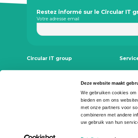
Site
Restez informé sur le Circular IT 
Votre adresse email
footer
Circular IT group
Servic
Travailler au CITg
ITAD
Contacter
Device 
Deze website maakt gebru
A propos de nous
Gestion
We gebruiken cookies om c
Notre histoire
Locatio
bieden en om ons websitev
Infos
Achete
met onze partners voor so
combineren met andere inf
Webinaires
Recycl
uw gebruik van hun servic
Foire aux questions
Reprise