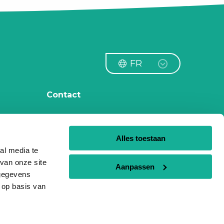
FR
Contact
info@circularitgroup.com
ance
+31 (0) 88 – 990 7500
Alles toestaan
al media te
van onze site
Aanpassen
 gegevens
 op basis van