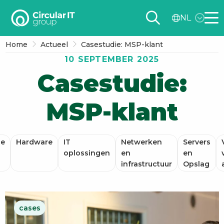
Circular
NL
IT
Me
group
Home
Actueel
Casestudie: MSP-klant
–
10 SEPTEMBER 2025
NL
Casestudie:
MSP-klant
de
Hardware
IT
Netwerken
Servers
oplossingen
en
en
infrastructuur
Opslag
cases