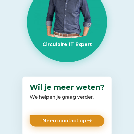
bedrijfs-
IT
naar
maatschappelijke
impact
met
Circulaire IT Expert
Mace
Construct
Wil je meer weten?
We helpen je graag verder.
Neem contact op