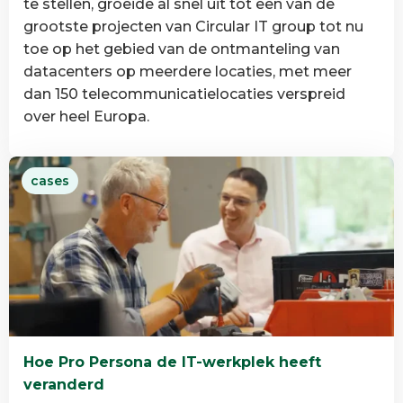
te stellen, groeide al snel uit tot een van de
grootste projecten van Circular IT group tot nu
toe op het gebied van de ontmanteling van
datacenters op meerdere locaties, met meer
dan 150 telecommunicatielocaties verspreid
over heel Europa.
Lees
cases
meer
over
Grootschalige
datacenterontmanteling
in
Europa
Hoe Pro Persona de IT-werkplek heeft
veranderd