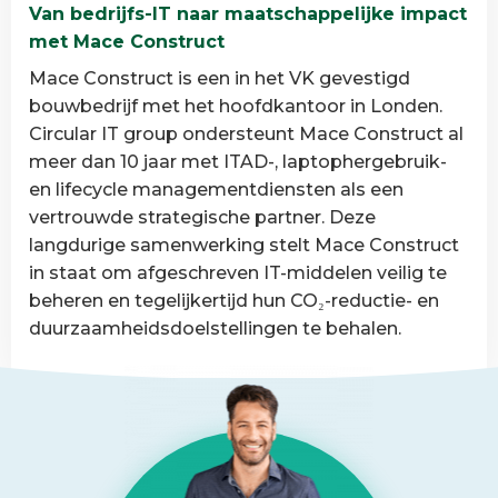
Van bedrijfs-IT naar maatschappelijke impact
heeft
met Mace Construct
veranderd
Mace Construct is een in het VK gevestigd
bouwbedrijf met het hoofdkantoor in Londen.
Circular IT group ondersteunt Mace Construct al
meer dan 10 jaar met ITAD-, laptophergebruik-
en lifecycle managementdiensten als een
vertrouwde strategische partner. Deze
langdurige samenwerking stelt Mace Construct
in staat om afgeschreven IT-middelen veilig te
beheren en tegelijkertijd hun CO₂-reductie- en
duurzaamheidsdoelstellingen te behalen.
Lees
meer
over
Van