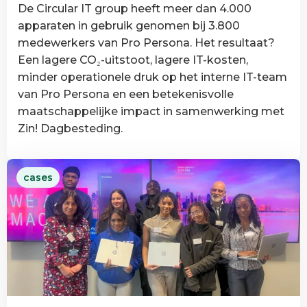
De Circular IT group heeft meer dan 4.000
apparaten in gebruik genomen bij 3.800
medewerkers van Pro Persona. Het resultaat?
Een lagere CO₂-uitstoot, lagere IT-kosten,
minder operationele druk op het interne IT-team
van Pro Persona en een betekenisvolle
maatschappelijke impact in samenwerking met
Zin! Dagbesteding.
Lees
cases
meer
over
Hoe
Pro
Persona
de
IT-
werkplek