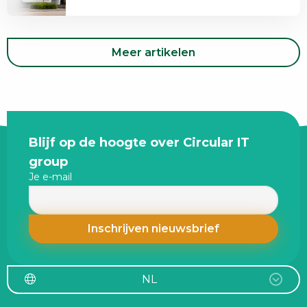
IT
heeft
group
veranderd
neemt
Meer artikelen
Digital
Deploy
over
Site
Blijf op de hoogte over Circular IT
footer
group
Je e-mail
NL