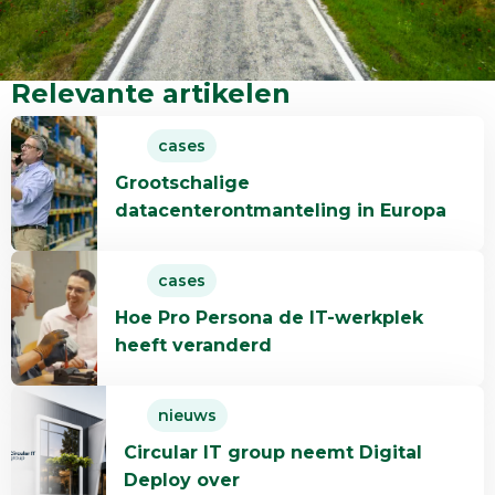
Relevante artikelen
Lees
cases
meer
Grootschalige
over
datacenterontmanteling in Europa
Grootschalige
datacenterontmanteling
Lees
in
cases
meer
Europa
Hoe Pro Persona de IT-werkplek
over
heeft veranderd
Hoe
Pro
Lees
Persona
nieuws
meer
de
Circular IT group neemt Digital
over
IT-
Deploy over
Circular
werkplek