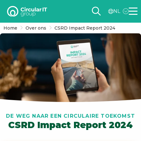
Circular
NL
IT
Me
group
Home
Over ons
CSRD Impact Report 2024
–
NL
DE WEG NAAR EEN CIRCULAIRE TOEKOMST
CSRD Impact Report 2024