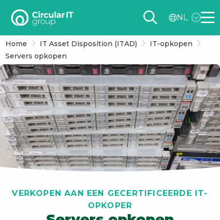
Circular
NL
IT
Me
group
Home
IT Asset Disposition (ITAD)
IT-opkopen
–
Servers opkopen
NL
VERKOPEN AAN EEN GECERTIFICEERDE IT-
OPKOPER
Servers opkopen