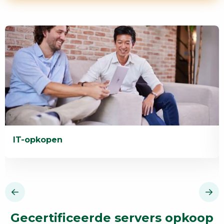
IT-opkopen
Lees
L
meer
m
over
o
IT-
D
opkopen
V
Gecertificeerde servers opkoop