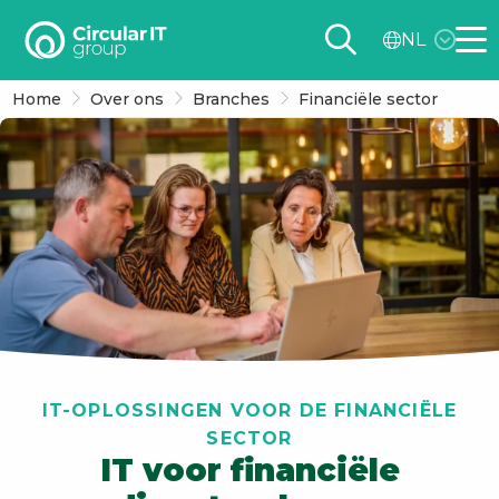
Circular
NL
IT
Me
group
Home
Over ons
Branches
Financiële sector
–
NL
IT-OPLOSSINGEN VOOR DE FINANCIËLE
SECTOR
IT voor financiële