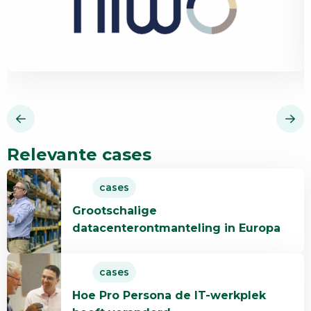
Relevante cases
Lees
cases
meer
Grootschalige
over
datacenterontmanteling in Europa
Grootschalige
datacenterontmanteling
Lees
in
cases
meer
Europa
Hoe Pro Persona de IT-werkplek
over