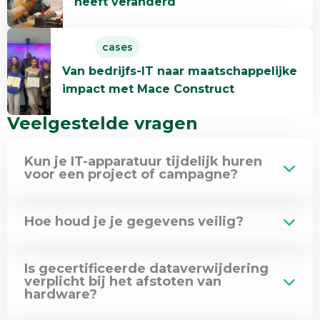
heeft veranderd
Hoe
Pro
Lees
Persona
cases
meer
de
Van bedrijfs-IT naar maatschappelijke
over
IT-
impact met Mace Construct
Van
werkplek
bedrijfs-
heeft
Veelgestelde vragen
IT
veranderd
naar
Kun je IT-apparatuur tijdelijk huren
maatschappelijke
voor een project of campagne?
impact
met
Mace
Hoe houd je je gegevens veilig?
Construct
Is gecertificeerde dataverwijdering
verplicht bij het afstoten van
hardware?