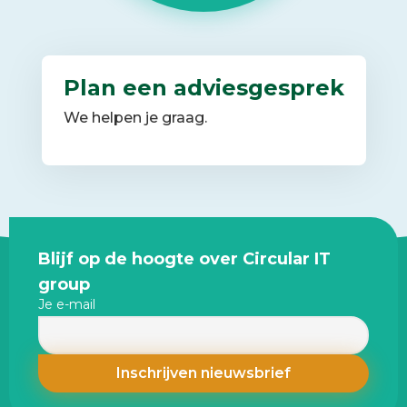
Plan een adviesgesprek
We helpen je graag.
Site
Blijf op de hoogte over Circular IT
footer
group
Je e-mail