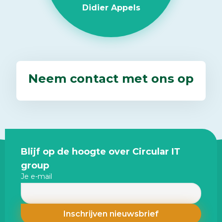
Didier Appels
Neem contact met ons op
Site
Blijf op de hoogte over Circular IT
footer
group
Je e-mail