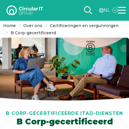
Circular
NL
IT
Me
group
Home
Over ons
Certificeringen en vergunningen
–
B Corp-gecertificeerd
NL
B CORP-GECERTIFICEERDE ITAD-DIENSTEN
B Corp-gecertificeerd