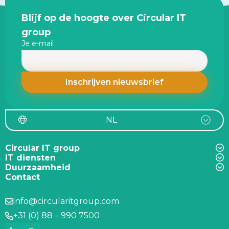
Site
Blijf op de hoogte over Circular IT
footer
group
Je e-mail
NL
Circular IT group
IT diensten
Duurzaamheid
Contact
info@circularitgroup.com
+31 (0) 88 – 990 7500