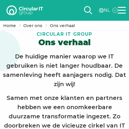
Circular
NL
IT
Me
group
Home
Over ons
Ons verhaal
–
CIRCULAR IT GROUP
NL
Ons verhaal
De huidige manier waarop we IT
gebruiken is niet langer houdbaar. De
samenleving heeft aanjagers nodig. Dat
zijn wij!
Samen met onze klanten en partners
hebben we een onomkeerbare
duurzame transformatie ingezet. Zo
doorbreken we de vicieuze cirkel van IT