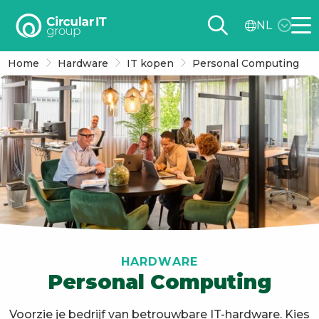
Circular
NL
IT
Me
group
Home
Hardware
IT kopen
Personal Computing
–
NL
HARDWARE
Personal Computing
Voorzie je bedrijf van betrouwbare IT-hardware. Kies