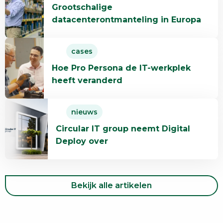
Grootschalige
over
datacenterontmanteling in Europa
Grootschalige
datacenterontmanteling
Lees
in
cases
meer
Europa
Hoe Pro Persona de IT-werkplek
over
heeft veranderd
Hoe
Pro
Lees
Persona
nieuws
meer
de
Circular IT group neemt Digital
over
IT-
Deploy over
Circular
werkplek
IT
heeft
group
veranderd
neemt
Bekijk alle artikelen
Digital
Deploy
over