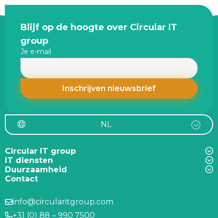
Site
Blijf op de hoogte over Circular IT
footer
group
Je e-mail
NL
Circular IT group
IT diensten
Duurzaamheid
Contact
info@circularitgroup.com
+31 (0) 88 – 990 7500