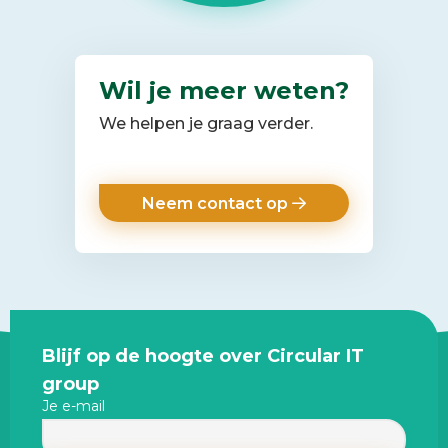
Wil je meer weten?
We helpen je graag verder.
Neem contact op
Site
Blijf op de hoogte over Circular IT
footer
group
Je e-mail