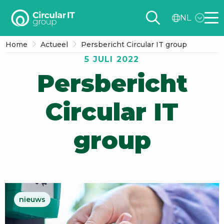
Circular
NL
IT
Me
group
Home
Actueel
Persbericht Circular IT group
–
5 JULI 2022
NL
Persbericht
Circular IT
group
nieuws