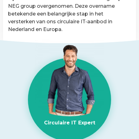
van
NEG group overgenomen. Deze overname
België
betekende een belangrijke stap in het
versterken van ons circulaire IT-aanbod in
Nederland en Europa.
Lees
meer
over
NEG-
ITSolutions
overgenomen
door
Circular
IT
group
Circulaire IT Expert