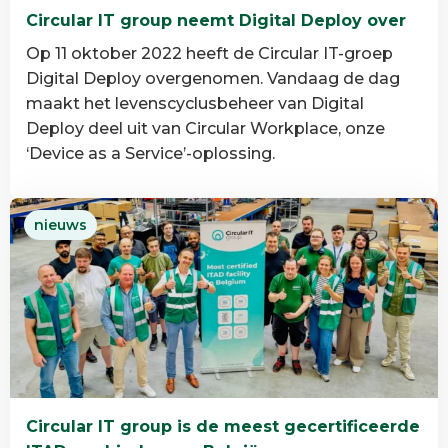
Circular IT group neemt Digital Deploy over
Op 11 oktober 2022 heeft de Circular IT-groep
Digital Deploy overgenomen. Vandaag de dag
maakt het levenscyclusbeheer van Digital
Deploy deel uit van Circular Workplace, onze
‘Device as a Service’-oplossing.
Lees
nieuws
meer
over
Circular
IT
group
neemt
Digital
Deploy
Circular IT group is de meest gecertificeerde
over