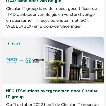
ITAD-aanbieder van België
Circular IT group is nu de meest gecertificeerde
ITAD-aanbieder van België en versterkt veilige
en duurzame IT-lifecyclediensten met ISO-,
WEEELABEX- en B Corp-certificeringen.
Lees
nieuws
meer
over
Circular
IT
group
is
de
meest
NEG-ITSolutions overgenomen door Circular
gecertificeerde
IT group
ITAD-
aanbieder
Op 11 oktober 2022 heeft de Circular IT group de