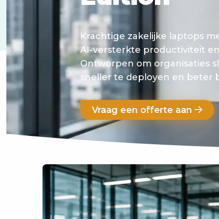
Krachtige zakelijke laptops me
AI-versterkte productiviteit 
Ontworpen om organisaties sl
sneller te deployen en beter 
Vraag een offerte aan