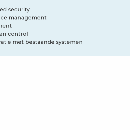
d security
evice management
ment
y en control
ratie met bestaande systemen