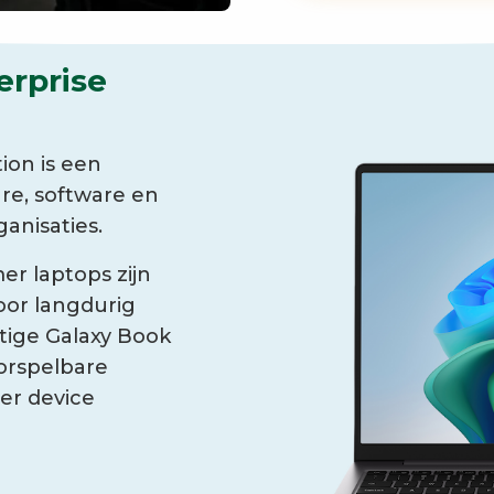
erprise
ion is een
re, software en
anisaties.
er laptops zijn
oor langdurig
tige Galaxy Book
orspelbare
er device