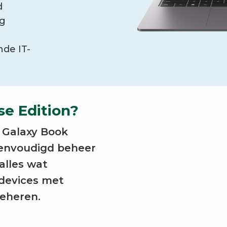
d
ng
nde IT-
se Edition?
e Galaxy Book
eenvoudigd beheer
alles wat
 devices met
beheren.