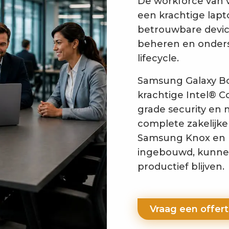
De workforce van 
een krachtige lapt
betrouwbare devic
beheren en onders
lifecycle.
Samsung Galaxy Bo
krachtige Intel® C
grade security en
complete zakelijke
Samsung Knox en 
ingebouwd, kunne
productief blijven.
Vraag een offer