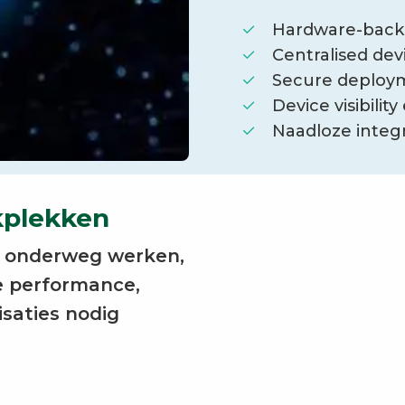
Hardware-backe
Centralised d
Secure deploy
Device visibilit
Naadloze integ
plekken
f onderweg werken,
e performance,
isaties nodig