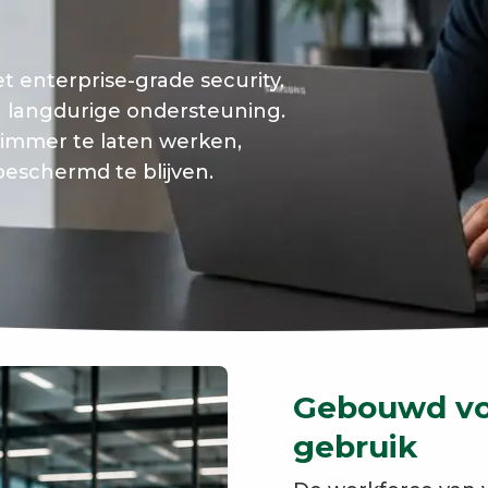
t enterprise-grade security,
en langdurige ondersteuning.
immer te laten werken,
beschermd te blijven.
Gebouwd voo
gebruik