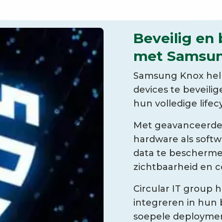
Beveilig en
met Samsu
Samsung Knox help
devices te beveil
hun volledige lifec
Met geavanceerde 
hardware als softw
data te bescherme
zichtbaarheid en c
Circular IT group 
integreren in hun
soepele deployme