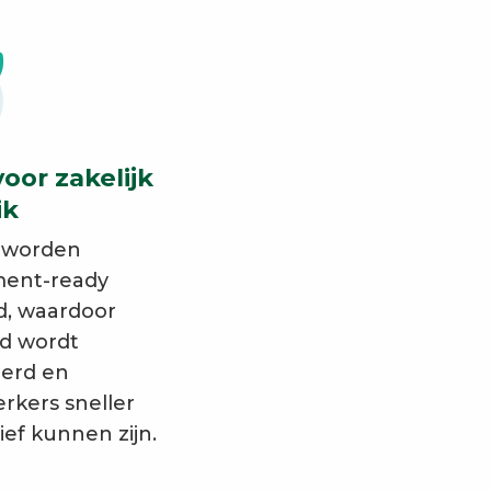
voor zakelijk
ik
 worden
ent-ready
d, waardoor
jd wordt
erd en
kers sneller
ef kunnen zijn.