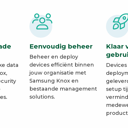
rade
Eenvoudig beheer
Klaar 
gebru
Beheer en deploy
devices efficiënt binnen
ke data
Devices
jouw organisatie met
ox,
deploym
Samsung Knox en
curity
gelever
bestaande management
e
setup ti
solutions.
es.
vermind
medewer
producti