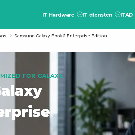
IT Hardware
IT diensten
ITAD
ons
Samsung Galaxy Book6 Enterprise Edition
IMIZED FOR GALAXY.
alaxy
rprise