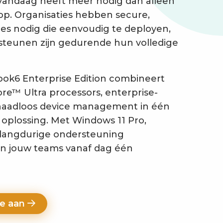
vandaag heeft meer nodig dan alleen
op. Organisaties hebben secure,
es nodig die eenvoudig te deployen,
teunen zijn gedurende hun volledige
ok6 Enterprise Edition combineert
ore™ Ultra processors, enterprise-
 naadloos device management in één
 oplossing. Met Windows 11 Pro,
langdurige ondersteuning
n jouw teams vanaf dag één
te aan