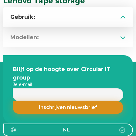
Lenovo Tape storage
Gebruik:
Modellen:
Site
Blijf op de hoogte over Circular IT
footer
group
Je e-mail
NL