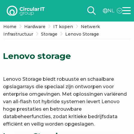
Circular
NL
IT
Me
group
Home
Hardware
IT kopen
Netwerk
–
Infrastructuur
Storage
Lenovo Storage
NL
Lenovo storage
Lenovo Storage biedt robuuste en schaalbare
opslagarrays die speciaal zijn ontworpen voor
enterprise omgevingen. Met oplossingen variërend
van all-flash tot hybride systemen levert Lenovo
hoge prestaties en betrouwbare
databeheerfuncties, zodat kritieke bedrijfsdata
efficiënt en veilig worden opgeslagen.